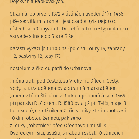
Dejckých a Radkovských.
Stranná, po prvé r. 1372 v listinách uvedená,1) r. 1466
píše se: villam Stranie - jest osadou (viz Dejc) o 5
číslech se 40 obyvateli. Do Telče 4 km cesty; nedaleko
vsi vede silnice do Staré Říše.
Katastr vykazuje tu 100 ha (pole 51, louky 14, zahrady
1•2, pastviny 12, lesy 17).
Kostelem a školou patří do Urbanova.
Jména tratí: pod Cestou, za Vrchy, na Dílech, Cesty,
Vody. R. 1372 udělena byla Stranná markrabětem
Janem v léno Štěpánu z Borku a připomíná se r. 1466
při panství Dačickém. R. 1580 byla již při Telči, majíc 3
lidi usedlé; celoláníka a 2 tříčtvrtníky, kteří robotovali
10 dní robotou žennou, pak seno
z louky „robotnice“ před Ořechovou musili s
Dvoreckými síci, usušiti, shrabati i svézti. O vánocích